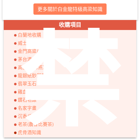
更多關於白金龍特級高梁知識
禁
收購項目
白蘭地收購
威士忌收購
金門高粱/大麴
茅台酒
高麗人蔘/燕窩
龍銀紙鈔郵幣
翡翠玉石
雞血石/壽山石
鑽石名錶
名家字畫
沉香/紫砂壺
老茶(農會比賽茶)
虎骨酒知識