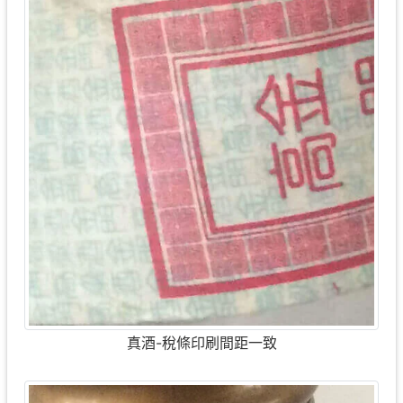
真酒-稅條印刷間距一致