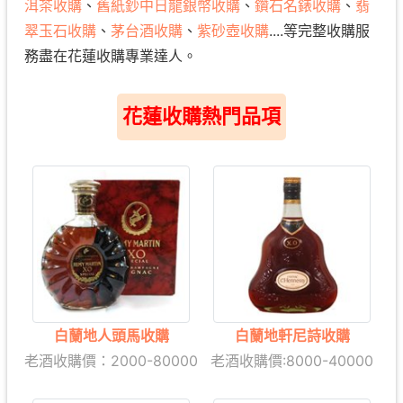
洱茶收購
、
舊紙鈔中日龍銀幣收購
、
鑽石名錶收購
、
翡
翠玉石收購
、
茅台酒收購
、
紫砂壺收購
....等完整收購服
務盡在花蓮收購專業達人。
花蓮收購熱門品項
白蘭地人頭馬收購
白蘭地軒尼詩收購
老酒收購價：2
000-80000
老酒
收購價:8000-40000