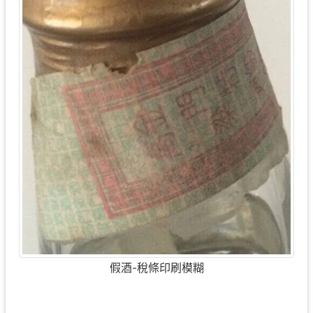
假酒-稅條印刷模糊